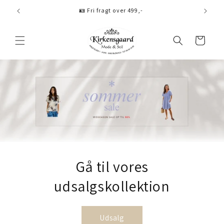
Gå til
🪪 Fri fragt over 499,-
indhold
Indkøbskurv
Gå til vores
udsalgskollektion
Udsalg