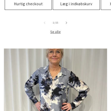
Hurtig checkout
Læg i indkøbskurv
af
1
/
15
Se alle